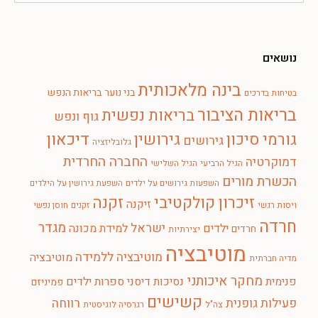
נושאים
בינה מלאכותית
בני נוער
בריאות הנפש
בטיחות בדרכים
בריאות הציבור
בריאות נפשית
גוף ונפש
דיכאון
גורמי סיכון
גירושין
גירושים
גלובליזציה
החברה החרדית
דמוקרטיה
הגיל הרביעי
הגיל השלישי
הכשרת מורים
השפעות גירושים על ילדים
השפעת גירושין על הילדים
זיכרון קולקטיבי
זקנה
זיקנה
ויסות רגשי
זקנים
חוסן נפשי
חרדה
מגדר
ישראל
ילדים
למידת מכונה
חרדים
יצירתיות
מוטיבציה
מוטיבציה ללמידה
מוטיבציה
מדיה חברתית
מחקר איכותני
פנימית
נסיכות דיסני
ספרות ילדים
פמיניזם
קשישים
פעילות גופנית
רווחה
צה"ל
רגרסיה לוגיסטית