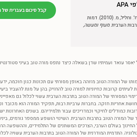
APA
קבל סיכום בעברית של 
עואד, י., זועבי, ח'. וחליל, מ. (2010). דמות
בות הערבית.
מעוף ומעשה,
אסר עואד ועמיתיו שדן בשאלה כיצד נתפס מורה טוב בעיני סטודנטיות
ותו של המורה הטוב מזוהה באופן מסורתי עם תכונות כגון חוכמה, ידע
 לעיתים קרובות כחיוניות למורה טוב להחזיק בהן על מנת להעביר ביעי
ימוי המסורתי של המורה הטוב בתרבות הערבית עשוי לכלול גם מאפיינים
חושת אחריות חזקה. בחברות ערביות רבות, תפקיד המורה הוא מכובד ונע
בות כמודלים לחיקוי וכמדריכים עבור תלמידיהם. בשנים האחרונות יש ש
ר של המורה הטוב בתרבות הערבית. השינוי הושפע ממספר גורמים, בינ
 החינוך בעולם הערבי, הצרכים המשתנים של התלמידים, וההשפעה הרח
ולוגיה. התדמית המודרנית של המורה הטוב בתרבות הערבית עשויה לכלול