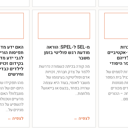
רות
מ-SEL ל-SPEL: הוראה
האם ידע מדע
-אקטיביים
מודעת רגש פוליטי בזמן
תפיסות הורים
לדיהם
משבר
לגבי ידע מדע
ר היסודי
בקידום זכויו
מה קורה בכיתה כשמורה נדרשת
לילדים כבדי
ת לסמים של
ללמד על צדק חברתי, זכויות
וחירשים
בגיל בית הספר
אדם ופוליטיקה בעיצומו של
ת מגוונות
משבר לאומי, בעוד היא עצמה
מהו תפקידו של 
ים מכורים
שרויה בפחד, בכעס או בייאוש?
היום-יום של הו
חה – ההורים
מלחמת
מוגבלות? האם 
סם
מדעיים וטכנולוג
להשפיע על הד
מגינים על
לצפיה ←
לצפיה ←