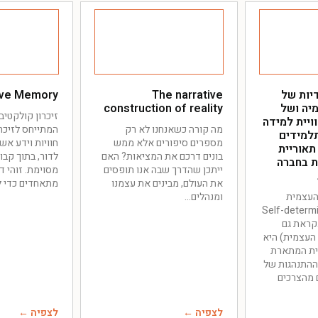
יות של
The narrative
ive Memory
מיה ושל
construction of reality
זיכרון קולקטיבי
וויית למידה
מה קורה כשאנחנו לא רק
המתייחס לזיכר
למידים
מספרים סיפורים אלא ממש
חוויות וידע אש
תאוריית
בונים דרכם את המציאות? האם
לדור, בתוך קבו
ת בחברה
ייתכן שהדרך שבה אנו תופסים
מסוימת. זוהי 
את העולם, מבינים את עצמנו
מתאחדים כדי ל
העצמית
ומנהלים
Self-determination
ת נקראת גם
 העצמית) היא
גית המתארת
ההתנהגות של
 מהצרכים
לצפיה ←
לצפיה ←