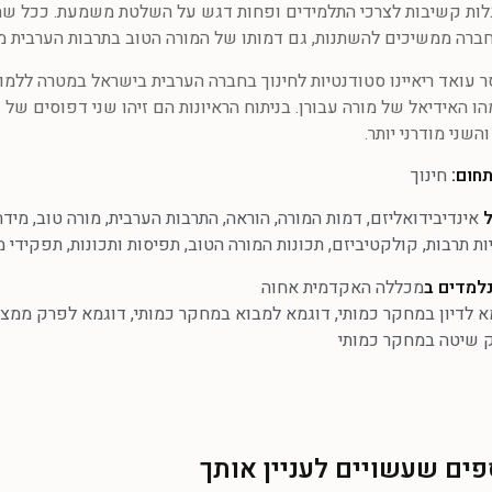
גלות קשיבות לצרכי התלמידים ופחות דגש על השלטת משמעת. ככל ש
חברה ממשיכים להשתנות, גם דמותו של המורה הטוב בתרבות הערבית 
 עואד ריאיינו סטודנטיות לחינוך בחברה הערבית בישראל במטרה ללמוד
הו האידיאל של מורה עבורן. בניתוח הראיונות הם זיהו שני דפוסים של 
השני מודרני יותר.
חום:
חינוך
ל
אינדיבידואליזם
,
דמות המורה
,
הוראה
,
התרבות הערבית
,
מורה טוב
,
מידת
ות תרבות
,
קולקטיביזם
,
תכונות המורה הטוב
,
תפיסות ותכונות
,
תפקידי מ
למדים ב
מכללה האקדמית אחוה
א לדיון במחקר כמותי
,
דוגמא למבוא במחקר כמותי
,
דוגמא לפרק ממצ
 שיטה במחקר כמותי
ים שעשויים לעניין אותך