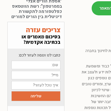
"אספת הורים אצלי
בסמרטפון": רשת הווטסאפ
המאמר
כפלטפורמה לתקשורת
דיגיטלית בין הורים למורים
צריכים עזרה
בסיכום מאמרים או
בכתיבה אקדמית?
 לחינוך בחברה
כתבו לנו וננסה לעזור לכם:
' כבוד ומשמעת.
לות ידע ולעצב את
 נוספים כגון
רץ, ומורים טובים
ינוי לכיוון
יהם החשיבות
בה יותר של
 תכונות נוספות