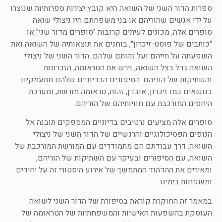
ספרות הדור השני של השואה היא קובץ יצירות ספרותיות שנוצרו
על ידי אנשים שהוריהם או בני משפחתם היו ניצולי שואה.
סופרים אלה, מכונים לעיתים קרובות "סופרים מדור שני" או
"כותבים של פוסט-זיכרון", בוחנים את תוצאותיה של השואה ואת
השפעתה על חייהם ועל זהותם שלהם. הדור השני של ניצולי
השואה גדל בצל השואה, וירש את הטראומה, הזכרונות
והשתיקות של הוריהם. הסיפורים הבדיוניים שלהם מתעמקים
בנושאים כמו זיכרון, אובדן, זהות, טראומה מורשת, ומערכת
היחסים המורכבת עם חוויותיהם של הוריהם.
סופרים אלה מציעים נרטיבים בדיוניים המספקים תובנה אל
הנופים הפסיכולוגיים והרגשיים של הדור השני של ניצולי
השואה. דרך עבודתם הם מתמודדים עם המורשת המורכבת של
השואה, עם הסיפורים ובעיקר עם השתיקות של הוריהם,
ומאירים את ההדהוד המתמשך של אירוע היסטורי זה על יחידים
ומשפחות בימינו.
במאמר זה החוקרת קוראת בסיפורת של הדור השני לשואה
העוסקת בהשפעות האישיות והמשפחתיות של הטראומה של