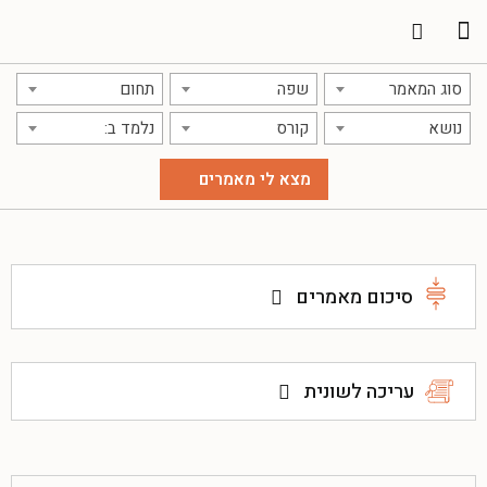
תרגום מאמרים
אודות אתר אקדמג'יק
סוג המאמר
שפה
תחום
נושא
קורס
נלמד ב:
סיכום מאמרים
עריכה לשונית