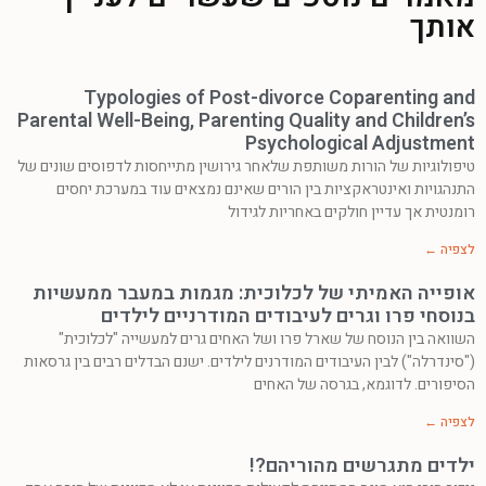
אותך
Typologies of Post-divorce Coparenting and
Parental Well-Being, Parenting Quality and Children’s
Psychological Adjustment
טיפולוגיות של הורות משותפת שלאחר גירושין מתייחסות לדפוסים שונים של
התנהגויות ואינטראקציות בין הורים שאינם נמצאים עוד במערכת יחסים
רומנטית אך עדיין חולקים באחריות לגידול
לצפיה ←
אופייה האמיתי של לכלוכית: מגמות במעבר ממעשיות
בנוסחי פרו וגרים לעיבודים המודרניים לילדים
השוואה בין הנוסח של שארל פרו ושל האחים גרים למעשייה "לכלוכית"
("סינדרלה") לבין העיבודים המודרנים לילדים. ישנם הבדלים רבים בין גרסאות
הסיפורים. לדוגמא, בגרסה של האחים
לצפיה ←
ילדים מתגרשים מהוריהם?!