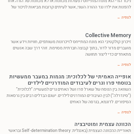
ניכור הורי הוא מונח המתייחס לפעולות מכוונות או לא מכוונות של הורה אחד
להפנות את ילדו נגד ההורה השני, אשר לעיתים קרובות מביאות לניכור של
לצפיה ←
Collective Memory
זיכרון קולקטיבי הוא מונח המתייחס לזיכרונות משותפים, חוויות וידע אשר
מועברים מדור לדור, בתוך קבוצה חברתית מסוימת. זוהי דרך שבה אנשים
מתאחדים כדי ליצור תחושה
לצפיה ←
אופייה האמיתי של לכלוכית: מגמות במעבר ממעשיות
בנוסחי פרו וגרים לעיבודים המודרניים לילדים
השוואה בין הנוסח של שארל פרו ושל האחים גרים למעשייה "לכלוכית"
("סינדרלה") לבין העיבודים המודרנים לילדים. ישנם הבדלים רבים בין גרסאות
הסיפורים. לדוגמא, בגרסה של האחים
לצפיה ←
הכוונה עצמית ומוטיבציה
תאוריית ההכוונה העצמית (באנגלית: Self-determination theory ובראשי