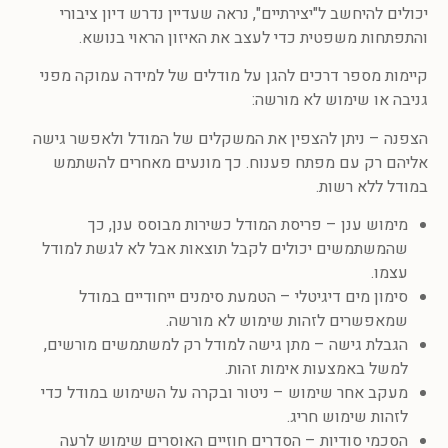
יכולים להיחשב ל"יצירתיים", נראה שעדיין נדרש דיון ציבורי
והתפתחות משפטית כדי לעצב את האיזון הראוי בנושא.
קיימות מספר דרכים להגן על מודלים של למידה עמוקה מפני
גניבה או שימוש לא מורשה:
הצפנה – ניתן להצפין את המשקלים של המודל ולאפשר גישה
אליהם רק עם מפתח פענוח. כך מונעים מאחרים להשתמש
במודל ללא רשות.
מימוש ענן – פריסת המודל כשירות מבוסס ענן, כך
שהמשתמשים יכולים לקבל תוצאות אבל לא לגשת למודל
עצמו.
סימון מים דיגיטלי – הטמעת סימנים ייחודיים במודל
שמאפשרים לזהות שימוש לא מורשה.
הגבלת גישה – מתן גישה למודל רק למשתמשים מורשים,
למשל באמצעות אימות זהות.
מעקב אחר שימוש – ניטור ובקרה על השימוש במודל כדי
לזהות שימוש חריג.
הסכמי סודיות – הסדרים חוזיים האוסרים שימוש לרעה