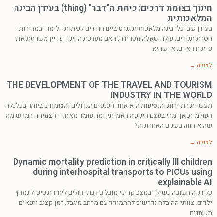
חינוך בצומת דרכים: כיתת ה"דבר" (thing) בעידן הבינה
המלאכותית
בעידן שבו כלי בינה מלאכותית גנרטיביים חודרים לכיתות הלימוד במהירות
חסרת תקדים, עולה שאלה מטרידה: האם מערכת החינוך עדיין משרתת את
פיתוח האדם, או שהיא
לצפיה ←
THE DEVELOPMENT OF THE TRAVEL AND TOURISM
INDUSTRY IN THE WORLD
תעשיית התיירות והנסיעות היא אחד הענפים הגדולים והצומחים ביותר בכלכלה
העולמית, אך מהי בעצם היקפה האמיתי, ומה עומד מאחורי הצמיחה המרשימה
שהיא חווה בשנים האחרונות?
לצפיה ←
Dynamic mortality prediction in critically Ill children
during interhospital transports to PICUs using
explainable AI
כל דקה חשובה כשילד במצב קריטי מובל בין בתי חולים ליחידת טיפול נמרץ
ילדים. צוותי ההובלה נדרשים להתמודד עם מרחב מוגבל, זמן קצוב ותנאים
משתנים