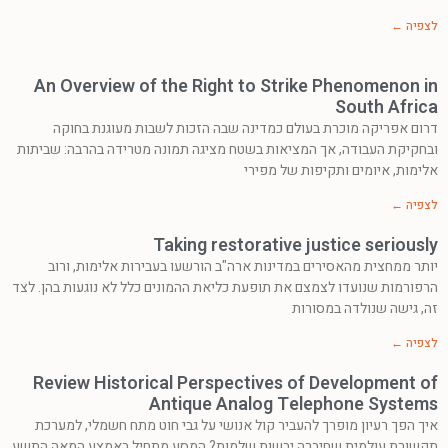
לצפיה ←
An Overview of the Right to Strike Phenomenon in
South Africa
דרום אפריקה מוכרת בעולם כמדינה שבה הזכות לשבות מעוגנת בחוקה
ובחקיקת העבודה, אך המציאות בשטח מציגה תמונה מטרידה בהרבה: שביתות
אלימות, איומים ותקיפות של מפירי
לצפיה ←
Taking restorative justice seriously
יותר ממחצית מהאסירים במדינות ארה"ב הורשעו בעבירות אלימות, ורוב
הרפורמות שנועדו לצמצם את תופעת כליאת ההמונים כלל לא נוגעות בהן. לצד
זה, גישה שנולדה במסורות
לצפיה ←
Review Historical Perspectives of Development of
Antique Analog Telephone Systems
איך הפך רעיון מופרך להעביר קול אנושי על גבי חוט מתח חשמלי, למערכת
תקשורת עולמית שחיברה יבשות שלמות? המסע מתחיל באמצע המאה התשע