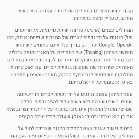
הגנת זכויות היוצרים במודלים של למידה עמוקה היא נושא
מורכב, שעדיין נמצא בהתהוות.
המודלים עצמם (ארכיטקטורות רשתות נוירוניות, אלגוריתמים
וכו') מוגנים על ידי זכויות יוצרים של החברות שפיתחו אותם, כמו
Google, OpenAI וכד'. הם בדרך כלל אינם פתוחים לשימוש
חופשי. האימון (Training) של המודלים על מאגרי נתונים גדולים
יוצר מודל ייחודי עם משקלים ייחודיים. לכן נהוג לראות במודלים
מאומנים יצירה חדשה שמוגנת בזכויות יוצרים. עם זאת, קיימות
מחלוקות משפטיות לגבי היקף ההגנה, מאחר שהאימון מתבצע
באופן אוטומטי על ידי אלגוריתם.
נתוני האימון עצמם מוגנים על ידי זכויות יוצרים או רישיונות
שונים. השימוש בהם ללא רשות עלול להפר זכויות. הפלט
שמייצר המודל המאומן אינו מוגן בהכרח על ידי זכות יוצרים, אלא
אם כן הוא יצירתי וייחודי באופן שעולה לכדי יצירה מקורית.
קיימות גישות שונות באשר למידת ההגנה שצריכה לחול על
מודלים של למידה עמוקה, בשל השאלה הפילוסופית האם הם