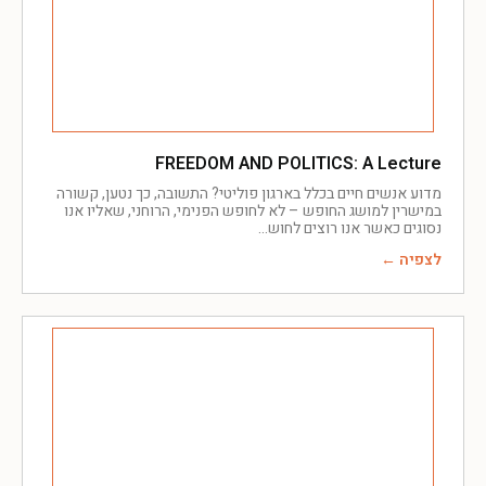
FREEDOM AND POLITICS: A Lecture
מדוע אנשים חיים בכלל בארגון פוליטי? התשובה, כך נטען, קשורה
במישרין למושג החופש – לא לחופש הפנימי, הרוחני, שאליו אנו
נסוגים כאשר אנו רוצים לחוש
לצפיה ←