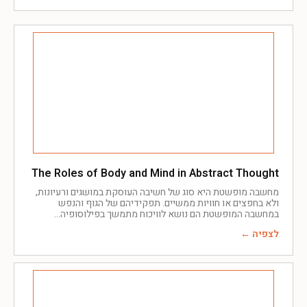
The Roles of Body and Mind in Abstract Thought
מחשבה מופשטת היא סוג של חשיבה העוסקת במושגים ורעיונות,
ולא בחפצים או חוויות ממשיים. תפקידיהם של הגוף והנפש
במחשבה המופשטת הם נושא לוויכוח מתמשך בפילוסופיה
לצפיה ←