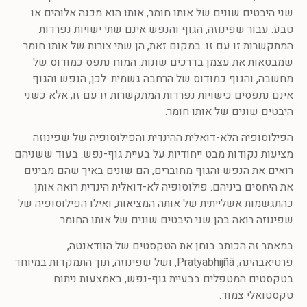
שני היבטים שונים של אותו חומר, אותו הוא מכנה אלוהים או
טבע. עבור שפינוזה, הגוף והנפש אינם שתי ישויות נפרדות
המתקשרות זו עם זו. במקום זאת, הן שתי צורות של אותו חומר
שמבטאות את עצמן בדרכים שונות. המוח נתפס כמודוס של
מחשבה, והגוף כמודוס של הרחבה גשמית. לכן, הנפש והגוף
אינם נתפסים כישויות נפרדות המתקשרות זו עם זו, אלא כשני
היבטים שונים של אותו חומר.
הפילוסופיה הלא-דואלית ההינדית והפילוסופיה של שפינוזה
מציעות נקודות מבט ייחודיות על בעיית גוף-נפש. בעוד ששניהם
רואים את הנפש והגוף מחוברים, הם שונים באיך שהם מבינים
את היחסים ביניהם. פילוסופיה לא-דואלית הינדית רואה אותן
כהתגשמות אשלייתית של אותה המציאות, ואילו הפילוסופיה של
שפינוזה רואה בהן שני היבטים שונים של אותו החומר.
במאמר זה הכותב בוחן את הטקסטים של הוודאנטה,
פרטיאבהינה, Pratyabhijñā, ושל שפינוזה, תוך התמקדות במיוחד
בטקסטים המטפלים בבעיית גוף-נפש, באמצעות ניתוח
טקסטואלי צמוד.