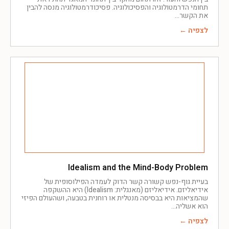
תחומי הדרמטולוגיה והפסיכולוגיה. פסיכודרמטולוגיה מנסה להבין
את הקשר
לצפיה ←
Idealism and the Mind-Body Problem
בעיית גוף-נפש קשורה קשר הדוק לעמדה הפילוסופית של
אידיאליזם. אידיאליזם (מאנגלית: Idealism) היא ההשקפה
שהמציאות היא בבסיסה מנטלית או רוחנית בטבעה, ושהעולם הפיזי
הוא אשליה
לצפיה ←