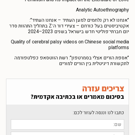
Analytic Autoethnography
"אנחנו לא רק נלחמים למען העתיד – אנחנו העתיד":
אקטיביסטים בעל כורחם – צעירי דור ה־Z בתהליך התהוות סדר
יום חברתי־פוליטי חדש בישראל בשנים 2023–2024
Quality of cerebral palsy videos on Chinese social media
platforms
"אספת הורים אצלי בסמרטפון": רשת הווטסאפ כפלטפורמה
לתקשורת דיגיטלית בין הורים למורים
צריכים עזרה
בסיכום מאמרים או בכתיבה אקדמית?
כתבו לנו וננסה לעזור לכם: