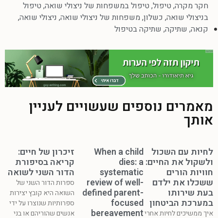
חקר מקרה
,
טיפול
,
טיפול במשפחות של ניצולי שואה
,
טיפול
בניצולי שואה
,
כשלון
,
משפחות של ניצולי שואה
,
ניצולי שואה
,
קנאה
,
שתיקה
,
שתיקה בטיפול
מאמרים נוספים שעשויים לעניין
אותך
לחיות עם השכול
When a child
זיכרון של חיים:
ולשקול את החיים:
dies: a
קריאה בסיפורת
חוויות הורים
systematic
הדור השני לשואה
ששכלו את ילדם
review of well-
ספרות הדור השני של
בעת שירותו
defined parent-
השואה היא קובץ יצירות
במערכת הביטחון
focused
ספרותיות שנוצרו על ידי
bereavement
איך ממשיכים לחיות אחרי
אנשים שהוריהם או בני