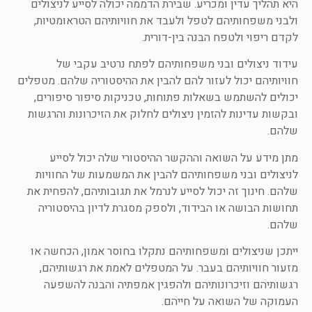
היא תהליך עדין ומכריע. שבירת הדממה יכולה לסייע לניצולים
ולבני משפחותיהם לטפל ולעבד את חוויותיהם הטראומטיות,
לקדם ריפוי ולטפח הבנה בין-דורית.
עידוד ניצולים ובני משפחותיהם לפתח נרטיב עקבי של
חוויותיהם יכול לעזור להם להבין את ההיסטוריה שלהם. מטפלים
יכולים להשתמש בשאלות פתוחות, טכניקות סיפור סיפורים,
ובקשות עדינות להזמין ניצולים לחלוק את הזיכרונות והרגשות
שלהם.
מתן מידע על השואה וההקשר ההיסטורי שלה יכול לסייע
לניצולים ובני משפחותיהם להבין את המשמעות של החוויות
שלהם. חינוך זה יכול לסייע לנרמל את תגובותיהם, להפחית את
תחושות הבושה או הבידוד, ולספק מסגרת לדיון בהיסטוריה
שלהם.
ייתכן שניצולים ומשפחותיהם נתקלו בחוסר אמון, הכחשה או
מזעור חוויותיהם בעבר. על המטפלים לאמת את רגשותיהם,
רגשותיהם וזיכרונותיהם ולהפגין אמפתיה והבנה להשפעה
העמוקה של השואה על חייהם.