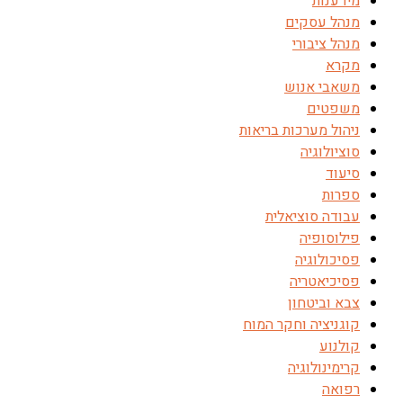
מידענות
מנהל עסקים
מנהל ציבורי
מקרא
משאבי אנוש
משפטים
ניהול מערכות בריאות
סוציולוגיה
סיעוד
ספרות
עבודה סוציאלית
פילוסופיה
פסיכולוגיה
פסיכיאטריה
צבא וביטחון
קוגניציה וחקר המוח
קולנוע
קרימינולוגיה
רפואה