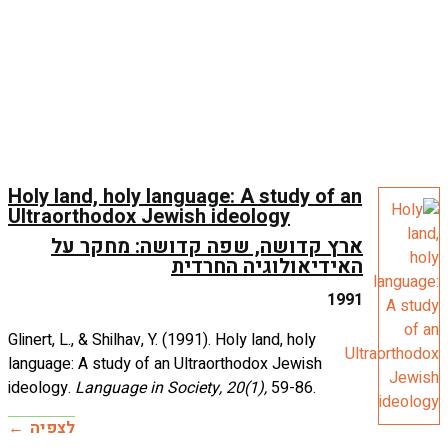
Holy lan
Ultraort
ארץ
Glinert, L.,
language: A
ideology.
L
לצפיה