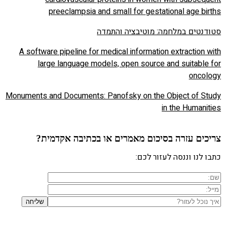
A softw
l
Monuments 
ב