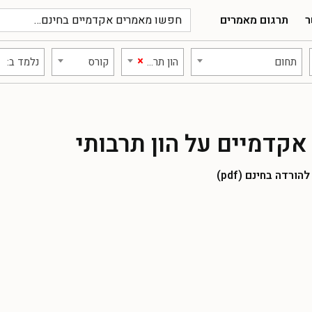
ר
תרגום מאמרים
×
תחום
הון תרבותי
קורס
נלמד ב:
קדמיים על הון תרבותי
רדה בחינם (pdf)