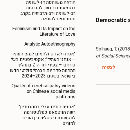
הוראה משותפת דו-לשונית
במוזיאונים כגשר למודעות
רב-לשונית ורב-תרבותית בקרב
סטודנטים להוראה
Democratic s
Feminism and Its Impact on the
Literature of Love
Analytic Autoethnography
Solhaug, T. (201
"אנחנו לא רק נלחמים למען העתיד
of Social Scienc
– אנחנו העתיד": אקטיביסטים בעל
כורחם – צעירי דור ה־Z בתהליך
לצפיה
התהוות סדר יום חברתי־פוליטי חדש
בישראל בשנים 2023–2024
Quality of cerebral palsy videos
on Chinese social media
platforms
"אספת הורים אצלי בסמרטפון":
רשת הווטסאפ כפלטפורמה
לתקשורת דיגיטלית בין הורים
למורים