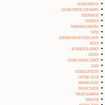
בריאות הציבור
גיאוגרפיה ולימודי סביבה
גרונטולוגיה
היסטוריה
הפרעות בתקשורת
חינוך
חינוך גופני ומדעי הספורט
יהדות
יחסים בינלאומיים
כלכלה
לימודי המזרח התיכון
מגדר
מדיניות ציבורית
מדעי המדינה
מדעי המחשב
מחקרי תרבות
מחשבת ישראל
מידענות
מנהל עסקים