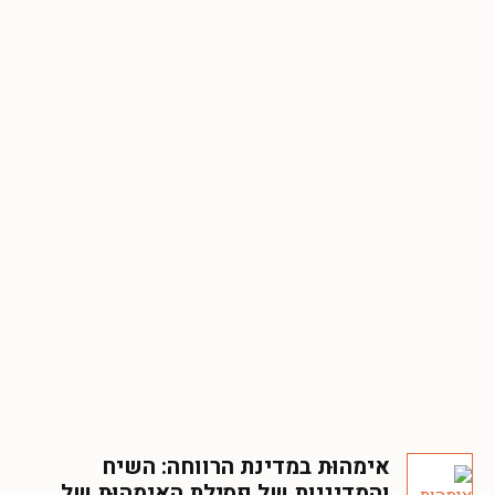
אימהוּת במדינת הרווחה: השיח
והמדיניות של פסילת האימהוּת של