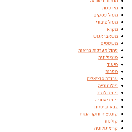
מחשבת ישראל
מידענות
מנהל עסקים
מנהל ציבורי
מקרא
משאבי אנוש
משפטים
ניהול מערכות בריאות
סוציולוגיה
סיעוד
ספרות
עבודה סוציאלית
פילוסופיה
פסיכולוגיה
פסיכיאטריה
צבא וביטחון
קוגניציה וחקר המוח
קולנוע
קרימינולוגיה