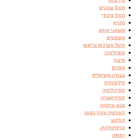
מידענות
מנהל עסקים
מנהל ציבורי
מקרא
משאבי אנוש
משפטים
ניהול מערכות בריאות
סוציולוגיה
סיעוד
ספרות
עבודה סוציאלית
פילוסופיה
פסיכולוגיה
פסיכיאטריה
צבא וביטחון
קוגניציה וחקר המוח
קולנוע
קרימינולוגיה
רפואה