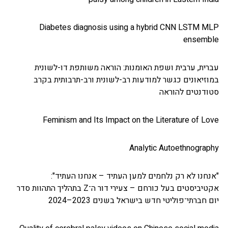
Diabetes diagnosis using a hybrid CNN LST
ens
 ערבית ושפת האומנות: הוראה משותפת דו-לשונית
ונים כגשר למודעות רב-לשונית ורב-תרבותית בקרב
טים להוראה
Feminism and Its Impact on the Literature o
Analytic Autoethno
 לא רק נלחמים למען העתיד – אנחנו העתיד":
אקטיביסטים בעל כורחם – צעירי דור ה־Z בתהליך התהוות סדר
תי־פוליטי חדש בישראל בשנים 2023–2024