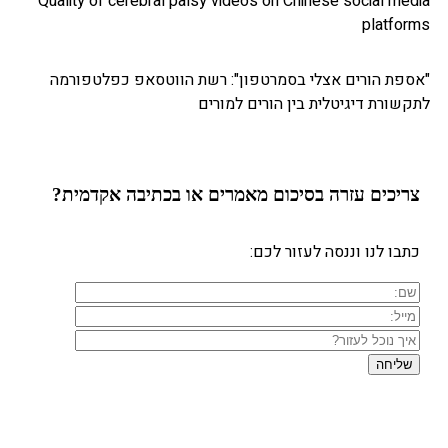
Quality of cerebral palsy videos on Chinese social
plat
 הורים אצלי בסמרטפון": רשת הווטסאפ כפלטפורמה
ת דיגיטלית בין הורים למורים
ים עזרה
בסיכום מאמרים או בכתיבה אקדמית?
 לנו וננסה לעזור לכם: