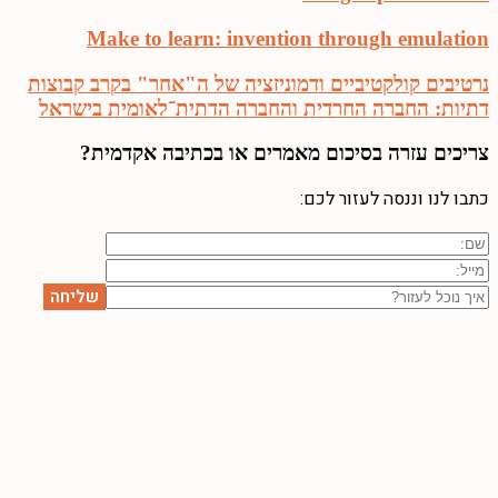
Make to learn: invention through emulation
נרטיבים קולקטיביים ודמוניזציה של ה"אחר" בקרב קבוצות
דתיות: החברה החרדית והחברה הדתית־לאומית בישראל
צריכים עזרה
בסיכום מאמרים או בכתיבה אקדמית?
כתבו לנו וננסה לעזור לכם: