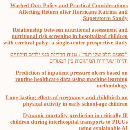
Washed Out: Policy and Practical Considerations
Affecting Return after Hurricane Katrina and
Superstorm Sandy
Relationship between nutritional assessment and
nutritional risk screening in hospitalized children
with cerebral palsy: a single-center prospective study
"בפנים הלב שלי רעד": גננות חרדיות בגני ילדים חילוניים
והיותן שגרירות המתווכות בין המגזרים
Prediction of inpatient pressure ulcers based on
routine healthcare data using machine learning
methodology
Long-lasting effects of pregnancy and childbirth on
physical activity in early school-age children
Dynamic mortality prediction in critically Ill
children during interhospital transports to PICUs
using explainable AI