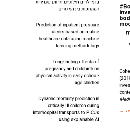
בגני ילדים חילוניים והיותן שגרירות
#Bo
המתווכות בין המגזרים
inve
bod
moo
Prediction of inpatient pressure
ulcers based on routine
ת
healthcare data using machine
learning methodology
Long-lasting effects of
pregnancy and childbirth on
Cohen
physical activity in early school-
(201
age children
inves
cont
Dynamic mortality prediction in
Media
critically Ill children during
ה
interhospital transports to PICUs
using explainable AI