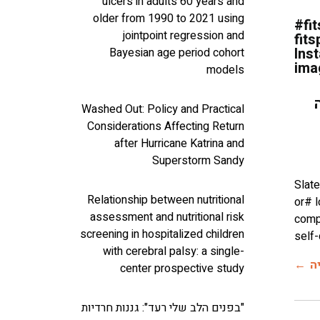
ulcers in adults 60 years and
older from 1990 to 2021 using
#fi
jointpoint regression and
fit
Ins
Bayesian age period cohort
ima
models
Washed Out: Policy and Practical
Considerations Affecting Return
after Hurricane Katrina and
Superstorm Sandy
Slate
Relationship between nutritional
or# l
assessment and nutritional risk
comp
screening in hospitalized children
self
with cerebral palsy: a single-
ה
center prospective study
"בפנים הלב שלי רעד": גננות חרדיות