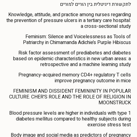
לתקשורת דיגיטלית בין הורים למורים
Knowledge, attitude, and practice among nurses regarding
the prevention of pressure ulcers in a tertiary care hospital:
a cross-sectional study
Feminism: Silence and Voicelessness as Tools of
Patriarchy in Chimamanda Adichie’s Purple Hibiscus
Risk factor assessment of prediabetes and diabetes
based on epidemic characteristics in new urban areas: a
retrospective and a machine learning study
Pregnancy-acquired memory CD4+ regulatory T cells
improve pregnancy outcome in mice
FEMINISM AND DISSIDENT FEMININITY IN POPULAR
CULTURE. CHER'S ROLE AND THE ROLE OF RELIGION IN
MOONSTRUCK
Blood pressure levels are higher in individuals with type 1
diabetes mellitus compared to healthy subjects during
exercise stress test
Body image and social media as predictors of pregnancy