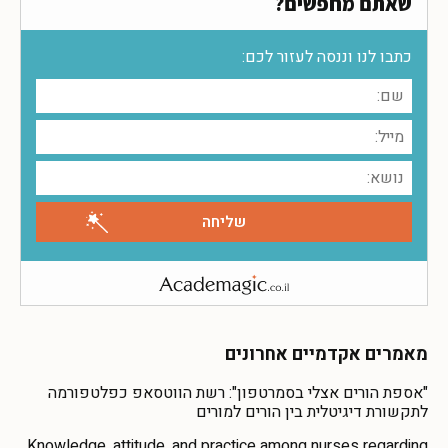
שאתם מחפשים?
כתבו לנו וננסה לעזור לכם:
מאמרים אקדמיים אחרונים
"אספת הורים אצלי בסמרטפון": רשת הווטסאפ כפלטפורמה
לתקשורת דיגיטלית בין הורים למורים
Knowledge, attitude, and practice among nurses regarding