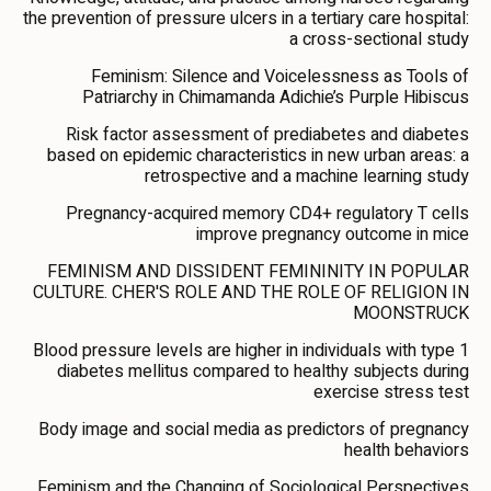
the prevention of pressure ulcers in a tertiary care hospital:
a cross-sectional study
Feminism: Silence and Voicelessness as Tools of
Patriarchy in Chimamanda Adichie’s Purple Hibiscus
Risk factor assessment of prediabetes and diabetes
based on epidemic characteristics in new urban areas: a
retrospective and a machine learning study
Pregnancy-acquired memory CD4+ regulatory T cells
improve pregnancy outcome in mice
FEMINISM AND DISSIDENT FEMININITY IN POPULAR
CULTURE. CHER'S ROLE AND THE ROLE OF RELIGION IN
MOONSTRUCK
Blood pressure levels are higher in individuals with type 1
diabetes mellitus compared to healthy subjects during
exercise stress test
Body image and social media as predictors of pregnancy
health behaviors
Feminism and the Changing of Sociological Perspectives