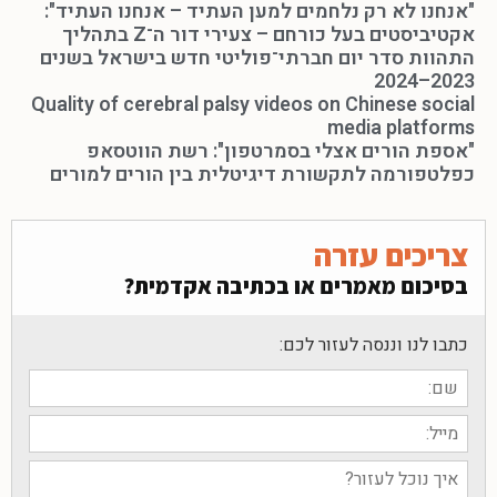
"אנחנו לא רק נלחמים למען העתיד – אנחנו העתיד":
אקטיביסטים בעל כורחם – צעירי דור ה־Z בתהליך
התהוות סדר יום חברתי־פוליטי חדש בישראל בשנים
2023–2024
Quality of cerebral palsy videos on Chinese social
media platforms
"אספת הורים אצלי בסמרטפון": רשת הווטסאפ
כפלטפורמה לתקשורת דיגיטלית בין הורים למורים
צריכים עזרה
בסיכום מאמרים או בכתיבה אקדמית?
כתבו לנו וננסה לעזור לכם: