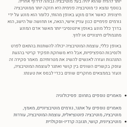
יותר להניח שהוא יהיה בעל מוטיבציה גבוהה לרדוף אחריה.
בנוסף נמצא כי מוטיבציה פנימית היא חזקה יותר ממוטיבציה
חיצונית: כאשר אדם מוּנָע באופן מהותי, כלומר הוא מונע על ידי
גורמים פנימיים כגון עניין אישי, הנאה, או תחושה של הישג, הוא
בדרך כלל מונע באופן אינטנסיבי יותר מאשר אדם המונע
מתגמולים חיצוניים או לחץ.
באופן כללי, עוצמת המוטיבציה יכולה להשתנות בהתאם לפרט
ולנסיבות הספציפיות, אבל היא משחקת תפקיד קריטי בהנעת
התנהגות ועזרה לאנשים להשיג את מטרותיהם. מאמר סקירה זה
עוסק בקשרים השונים בין קושי ואתגר לעוצמת המוטיבציה,
ונעזר בממצאים מחקרים שונים בכדי לבסס את טענתו.
מאמרים נוספים בתחום:
פסיכולוגיה
מאמרים נוספים על
אתגר
,
גורמים מוטיבציוניים
,
מאמץ
,
מוטיבציה
,
מוטיבציה פוטנציאלית
,
עוצמת המוטיבציה
,
עוררות
מוטיבציונית
,
קושי
,
תגובה קרדיו-וסקולרית