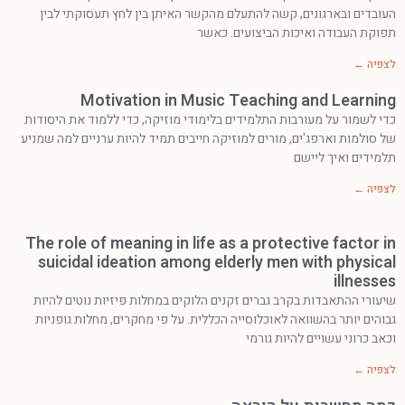
העובדים ובארגונים, קשה להתעלם מהקשר האיתן בין לחץ תעסוקתי לבין
תפוקת העבודה ואיכות הביצועים. כאשר
לצפיה ←
Motivation in Music Teaching and Learning
כדי לשמור על מעורבות התלמידים בלימודי מוזיקה, כדי ללמוד את היסודות
של סולמות וארפג'ים, מורים למוזיקה חייבים תמיד להיות ערניים למה שמניע
תלמידים ואיך ליישם
לצפיה ←
The role of meaning in life as a protective factor in
suicidal ideation among elderly men with physical
illnesses
שיעורי ההתאבדות בקרב גברים זקנים הלוקים במחלות פיזיות נוטים להיות
גבוהים יותר בהשוואה לאוכלוסייה הכללית. על פי מחקרים, מחלות גופניות
וכאב כרוני עשויים להיות גורמי
לצפיה ←