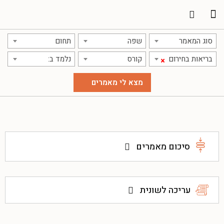
תרגום מאמרים
אודות אתר אקדמג'יק
סוג המאמר
שפה
תחום
בריאות בחירום
קורס
נלמד ב:
×
סיכום מאמרים
עריכה לשונית