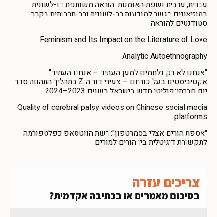
עברית, ערבית ושפת האומנות: הוראה משותפת דו-לשונית
במוזיאונים כגשר למודעות רב-לשונית ורב-תרבותית בקרב
סטודנטים להוראה
Feminism and Its Impact on the Literature of Love
Analytic Autoethnography
"אנחנו לא רק נלחמים למען העתיד – אנחנו העתיד":
אקטיביסטים בעל כורחם – צעירי דור ה־Z בתהליך התהוות סדר
יום חברתי־פוליטי חדש בישראל בשנים 2023–2024
Quality of cerebral palsy videos on Chinese social media
platforms
"אספת הורים אצלי בסמרטפון": רשת הווטסאפ כפלטפורמה
לתקשורת דיגיטלית בין הורים למורים
צריכים עזרה
בסיכום מאמרים או בכתיבה אקדמית?