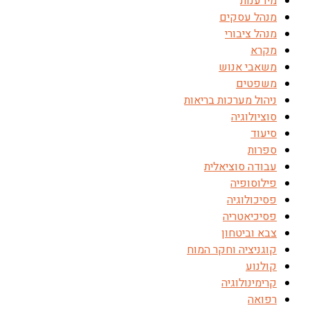
מידענות
מנהל עסקים
מנהל ציבורי
מקרא
משאבי אנוש
משפטים
ניהול מערכות בריאות
סוציולוגיה
סיעוד
ספרות
עבודה סוציאלית
פילוסופיה
פסיכולוגיה
פסיכיאטריה
צבא וביטחון
קוגניציה וחקר המוח
קולנוע
קרימינולוגיה
רפואה