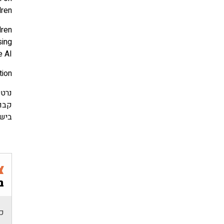
dren
dren
sing
e AI
tion
נרטי
קבוצ
ביש
צ
ב
כת