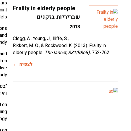
ears
Frailty in elderly people
oint
שבריריות בזקנים
dels
2013
ions
 and
Clegg, A., Young, J., Iliffe, S.,
ndy
Rikkert, M. O., & Rockwood, K. (2013). Frailty in
elderly people.
The lancet, 381(9868),
752-762.
 and
dren
לצפיה
tive
tudy
"בפנ
והיו
d on
ning
ogy
h on