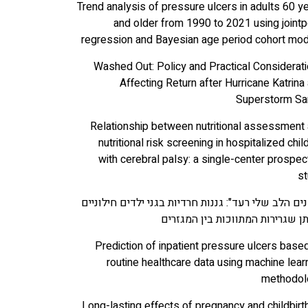
Trend analysis of pressure ulcers in adults 60 y
and older from 1990 to 2021 using jointp
regression and Bayesian age period cohort mo
Washed Out: Policy and Practical Considerat
Affecting Return after Hurricane Katrina
Superstorm Sa
Relationship between nutritional assessment
nutritional risk screening in hospitalized chil
with cerebral palsy: a single-center prospec
s
ים הלב שלי רעד": גננות חרדיות בגני ילדים חילוניים
תן שגרירות המתווכות בין המגזרים
Prediction of inpatient pressure ulcers base
routine healthcare data using machine lear
methodol
Long-lasting effects of pregnancy and childbirt