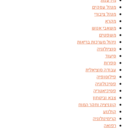
מידענות
מנהל עסקים
מנהל ציבורי
מקרא
משאבי אנוש
משפטים
ניהול מערכות בריאות
סוציולוגיה
סיעוד
ספרות
עבודה סוציאלית
פילוסופיה
פסיכולוגיה
פסיכיאטריה
צבא וביטחון
קוגניציה וחקר המוח
קולנוע
קרימינולוגיה
רפואה