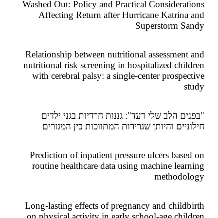
Washed Out: Policy and Practical Considerat
Affecting Return after Hurricane Katrina
Superstorm S
Relationship between nutritional assessment
nutritional risk screening in hospitalized chil
with cerebral palsy: a single-center prospec
s
ים הלב שלי רעד": גננות חרדיות בגני ילדים
ניים והיותן שגרירות המתווכות בין המגזרים
Prediction of inpatient pressure ulcers base
routine healthcare data using machine lear
methodol
Long-lasting effects of pregnancy and childb
on physical activity in early school-age chil