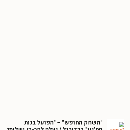
"משחק החופש" – "הפועל בנות
סח'נין" בכדורגל / יעלה להב-רז ושלומי