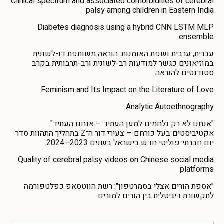
Clinical spectrum and associated comorbidities of cerebral
palsy among children in Eastern India
Diabetes diagnosis using a hybrid CNN LSTM MLP
ensemble
עברית, ערבית ושפת האומנות: הוראה משותפת דו-לשונית
במוזיאונים כגשר למודעות רב-לשונית ורב-תרבותית בקרב
סטודנטים להוראה
Feminism and Its Impact on the Literature of Love
Analytic Autoethnography
"אנחנו לא רק נלחמים למען העתיד – אנחנו העתיד":
אקטיביסטים בעל כורחם – צעירי דור ה־Z בתהליך התהוות סדר
יום חברתי־פוליטי חדש בישראל בשנים 2023–2024
Quality of cerebral palsy videos on Chinese social media
platforms
"אספת הורים אצלי בסמרטפון": רשת הווטסאפ כפלטפורמה
לתקשורת דיגיטלית בין הורים למורים