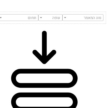
סוג המאמר
שפה
תחום