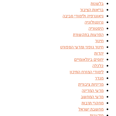
בלשנות
בריאות הציבור
גיאוגרפיה ולימודי סביבה
גרונטולוגיה
היסטוריה
הפרעות בתקשורת
חינוך
חינוך גופני ומדעי הספורט
יהדות
יחסים בינלאומיים
כלכלה
לימודי המזרח התיכון
מגדר
מדיניות ציבורית
מדעי המדינה
מדעי המחשב
מחקרי תרבות
מחשבת ישראל
מידענות