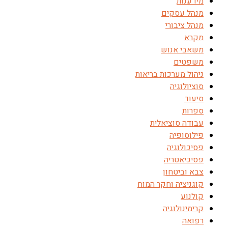
מידענות
מנהל עסקים
מנהל ציבורי
מקרא
משאבי אנוש
משפטים
ניהול מערכות בריאות
סוציולוגיה
סיעוד
ספרות
עבודה סוציאלית
פילוסופיה
פסיכולוגיה
פסיכיאטריה
צבא וביטחון
קוגניציה וחקר המוח
קולנוע
קרימינולוגיה
רפואה