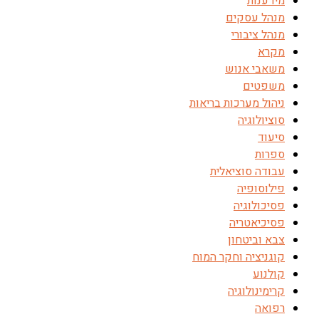
מידענות
מנהל עסקים
מנהל ציבורי
מקרא
משאבי אנוש
משפטים
ניהול מערכות בריאות
סוציולוגיה
סיעוד
ספרות
עבודה סוציאלית
פילוסופיה
פסיכולוגיה
פסיכיאטריה
צבא וביטחון
קוגניציה וחקר המוח
קולנוע
קרימינולוגיה
רפואה