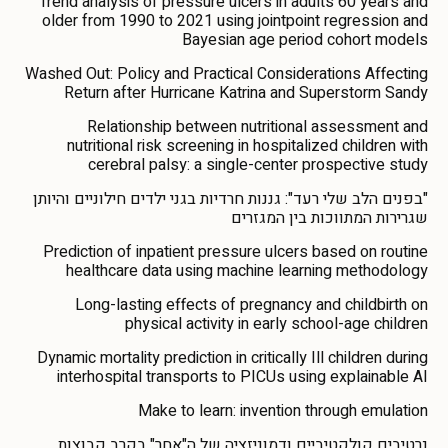
Trend analysis of pressure ulcers in adults 60 years and
older from 1990 to 2021 using jointpoint regression and
Bayesian age period cohort models
Washed Out: Policy and Practical Considerations Affecting
Return after Hurricane Katrina and Superstorm Sandy
Relationship between nutritional assessment and
nutritional risk screening in hospitalized children with
cerebral palsy: a single-center prospective study
"בפנים הלב שלי רעד": גננות חרדיות בגני ילדים חילוניים והיותן
שגרירות המתווכות בין המגזרים
Prediction of inpatient pressure ulcers based on routine
healthcare data using machine learning methodology
Long-lasting effects of pregnancy and childbirth on
physical activity in early school-age children
Dynamic mortality prediction in critically Ill children during
interhospital transports to PICUs using explainable AI
Make to learn: invention through emulation
נרטיבים קולקטיביים ודמוניזציה של ה"אחר" בקרב קבוצות