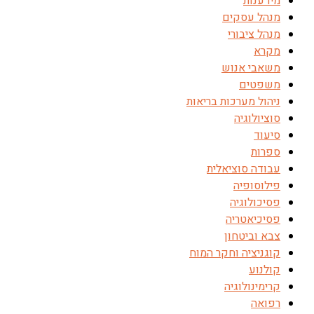
מידענות
מנהל עסקים
מנהל ציבורי
מקרא
משאבי אנוש
משפטים
ניהול מערכות בריאות
סוציולוגיה
סיעוד
ספרות
עבודה סוציאלית
פילוסופיה
פסיכולוגיה
פסיכיאטריה
צבא וביטחון
קוגניציה וחקר המוח
קולנוע
קרימינולוגיה
רפואה