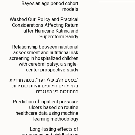
Bayesian age period cohort
models
Washed Out: Policy and Practical
Considerations Affecting Return
after Hurricane Katrina and
Superstorm Sandy
Relationship between nutritional
assessment and nutritional risk
screening in hospitalized children
with cerebral palsy: a single-
center prospective study
"בפנים הלב שלי רעד": גננות חרדיות
בגני ילדים חילוניים והיותן שגרירות
המתווכות בין המגזרים
Prediction of inpatient pressure
ulcers based on routine
healthcare data using machine
learning methodology
Long-lasting effects of
pregnancy and childbirth on