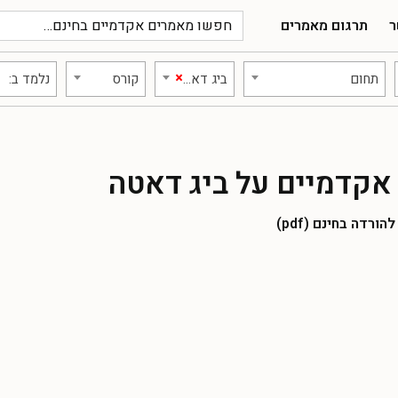
ר
תרגום מאמרים
×
תחום
ביג דאטה
קורס
נלמד ב:
אקדמיים על ביג דאטה
רדה בחינם (pdf)