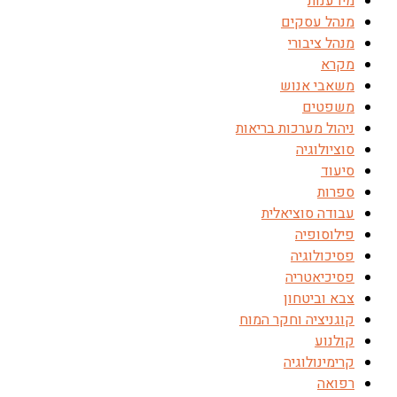
מידענות
מנהל עסקים
מנהל ציבורי
מקרא
משאבי אנוש
משפטים
ניהול מערכות בריאות
סוציולוגיה
סיעוד
ספרות
עבודה סוציאלית
פילוסופיה
פסיכולוגיה
פסיכיאטריה
צבא וביטחון
קוגניציה וחקר המוח
קולנוע
קרימינולוגיה
רפואה