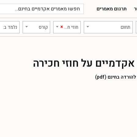
ר
תרגום מאמרים
×
תחום
חוזי חכירה
קורס
נלמד ב:
קדמיים על חוזי חכירה
רדה בחינם (pdf)