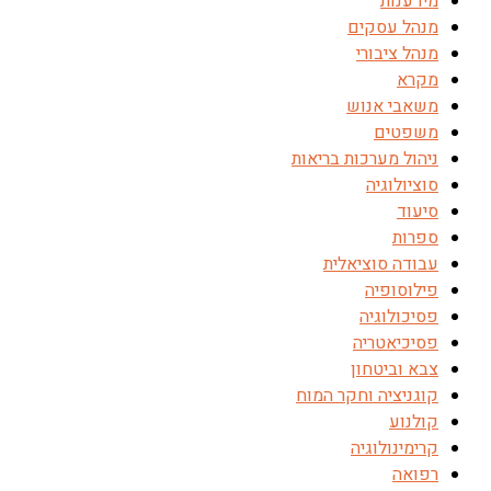
מידענות
מנהל עסקים
מנהל ציבורי
מקרא
משאבי אנוש
משפטים
ניהול מערכות בריאות
סוציולוגיה
סיעוד
ספרות
עבודה סוציאלית
פילוסופיה
פסיכולוגיה
פסיכיאטריה
צבא וביטחון
קוגניציה וחקר המוח
קולנוע
קרימינולוגיה
רפואה