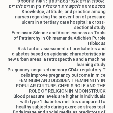
"אספת הורים אצלי בסמרטפון": רשת הווטסאפ
כפלטפורמה לתקשורת דיגיטלית בין הורים למורים
Knowledge, attitude, and practice among
nurses regarding the prevention of pressure
ulcers in a tertiary care hospital: a cross-
sectional study
Feminism: Silence and Voicelessness as Tools
of Patriarchy in Chimamanda Adichie’s Purple
Hibiscus
Risk factor assessment of prediabetes and
diabetes based on epidemic characteristics in
new urban areas: a retrospective and a machine
learning study
Pregnancy-acquired memory CD4+ regulatory T
cells improve pregnancy outcome in mice
FEMINISM AND DISSIDENT FEMININITY IN
POPULAR CULTURE. CHER'S ROLE AND THE
ROLE OF RELIGION IN MOONSTRUCK
Blood pressure levels are higher in individuals
with type 1 diabetes mellitus compared to
healthy subjects during exercise stress test
Body image and social media as predictors of