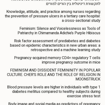
לתקשורת דיגיטלית בין הורים למורים
Knowledge, attitude, and practice among nurses regarding
the prevention of pressure ulcers in a tertiary care hospital:
a cross-sectional study
Feminism: Silence and Voicelessness as Tools of
Patriarchy in Chimamanda Adichie’s Purple Hibiscus
Risk factor assessment of prediabetes and diabetes
based on epidemic characteristics in new urban areas: a
retrospective and a machine learning study
Pregnancy-acquired memory CD4+ regulatory T cells
improve pregnancy outcome in mice
FEMINISM AND DISSIDENT FEMININITY IN POPULAR
CULTURE. CHER'S ROLE AND THE ROLE OF RELIGION IN
MOONSTRUCK
Blood pressure levels are higher in individuals with type 1
diabetes mellitus compared to healthy subjects during
exercise stress test
Body image and social media as predictors of pregnancy