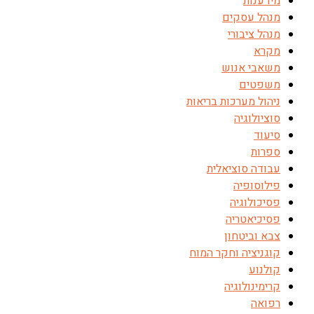
מידענות
מנהל עסקים
מנהל ציבורי
מקרא
משאבי אנוש
משפטים
ניהול מערכות בריאות
סוציולוגיה
סיעוד
ספרות
עבודה סוציאלית
פילוסופיה
פסיכולוגיה
פסיכיאטריה
צבא וביטחון
קוגניציה וחקר המוח
קולנוע
קרימינולוגיה
רפואה