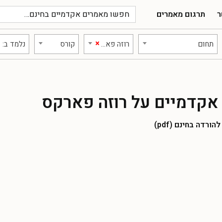
ר
תרגום מאמרים
×
תחום
רוזה פארקס
קורס
נלמד ב:
אקדמיים על רוזה פארקס
רדה בחינם (pdf)