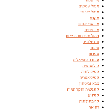
מידענות
מנהל עסקים
מנהל ציבורי
מקרא
משאבי אנוש
משפטים
ניהול מערכות בריאות
סוציולוגיה
סיעוד
ספרות
עבודה סוציאלית
פילוסופיה
פסיכולוגיה
פסיכיאטריה
צבא וביטחון
קוגניציה וחקר המוח
קולנוע
קרימינולוגיה
רפואה