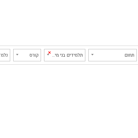
×
תחום
תלמידים בני מיעוטים
קורס
נלמד