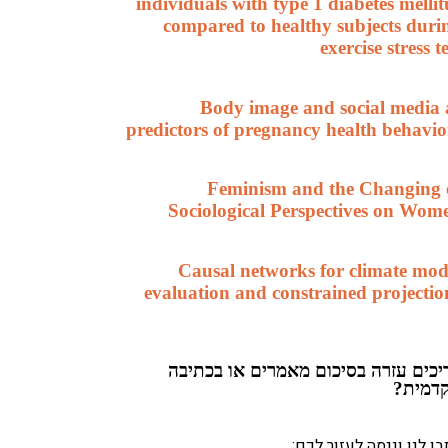
individuals with type 1 diabetes mellit
compared to healthy subjects duri
exercise stress te
Body image and social media 
predictors of pregnancy health behavio
Feminism and the Changing 
Sociological Perspectives on Wom
Causal networks for climate mod
evaluation and constrained projectio
יכים עזרה
בסיכום מאמרים או בכתיבה
דמית?
ו לנו וננסה לעזור לכם: