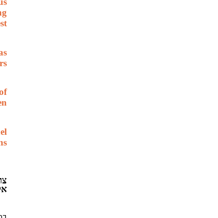
us
ng
st
as
rs
of
en
el
ns
צר
אק
כתב