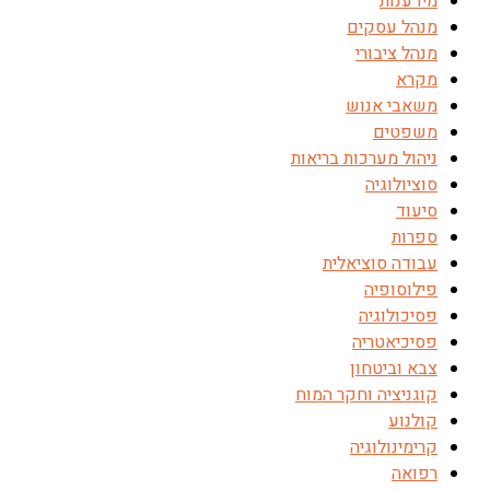
מידענות
מנהל עסקים
מנהל ציבורי
מקרא
משאבי אנוש
משפטים
ניהול מערכות בריאות
סוציולוגיה
סיעוד
ספרות
עבודה סוציאלית
פילוסופיה
פסיכולוגיה
פסיכיאטריה
צבא וביטחון
קוגניציה וחקר המוח
קולנוע
קרימינולוגיה
רפואה