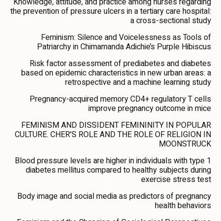
Knowledge, attitude, and practice among nurses regarding
the prevention of pressure ulcers in a tertiary care hospital:
a cross-sectional study
Feminism: Silence and Voicelessness as Tools of
Patriarchy in Chimamanda Adichie’s Purple Hibiscus
Risk factor assessment of prediabetes and diabetes
based on epidemic characteristics in new urban areas: a
retrospective and a machine learning study
Pregnancy-acquired memory CD4+ regulatory T cells
improve pregnancy outcome in mice
FEMINISM AND DISSIDENT FEMININITY IN POPULAR
CULTURE. CHER'S ROLE AND THE ROLE OF RELIGION IN
MOONSTRUCK
Blood pressure levels are higher in individuals with type 1
diabetes mellitus compared to healthy subjects during
exercise stress test
Body image and social media as predictors of pregnancy
health behaviors