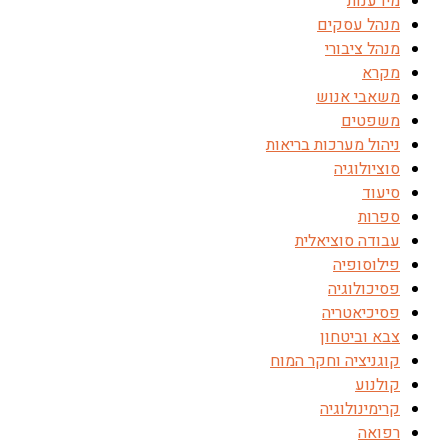
מידענות
מנהל עסקים
מנהל ציבורי
מקרא
משאבי אנוש
משפטים
ניהול מערכות בריאות
סוציולוגיה
סיעוד
ספרות
עבודה סוציאלית
פילוסופיה
פסיכולוגיה
פסיכיאטריה
צבא וביטחון
קוגניציה וחקר המוח
קולנוע
קרימינולוגיה
רפואה