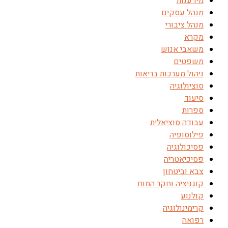
מידענות
מנהל עסקים
מנהל ציבורי
מקרא
משאבי אנוש
משפטים
ניהול מערכות בריאות
סוציולוגיה
סיעוד
ספרות
עבודה סוציאלית
פילוסופיה
פסיכולוגיה
פסיכיאטריה
צבא וביטחון
קוגניציה וחקר המוח
קולנוע
קרימינולוגיה
רפואה