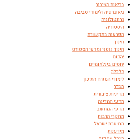
בריאות הציבור
גיאוגרפיה ולימודי סביבה
גרונטולוגיה
היסטוריה
הפרעות בתקשורת
חינוך
חינוך גופני ומדעי הספורט
יהדות
יחסים בינלאומיים
כלכלה
לימודי המזרח התיכון
מגדר
מדיניות ציבורית
מדעי המדינה
מדעי המחשב
מחקרי תרבות
מחשבת ישראל
מידענות
מנהל עסקים